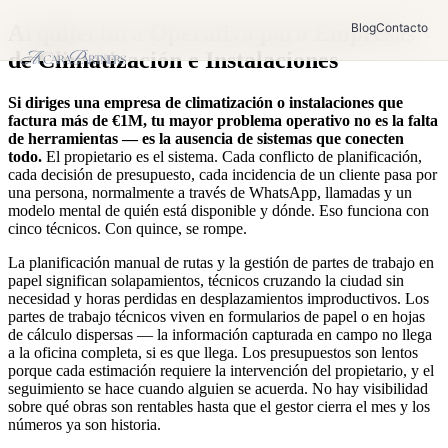
Arquitectura Operativa para Empresas
Blog
Contacto
de Climatización e Instalaciones
Si diriges una empresa de climatización o instalaciones que
factura más de €1M, tu mayor problema operativo no es la falta
de herramientas — es la ausencia de sistemas que conecten
todo.
El propietario es el sistema. Cada conflicto de planificación,
cada decisión de presupuesto, cada incidencia de un cliente pasa por
una persona, normalmente a través de WhatsApp, llamadas y un
modelo mental de quién está disponible y dónde. Eso funciona con
cinco técnicos. Con quince, se rompe.
La planificación manual de rutas y la gestión de partes de trabajo en
papel significan solapamientos, técnicos cruzando la ciudad sin
necesidad y horas perdidas en desplazamientos improductivos. Los
partes de trabajo técnicos viven en formularios de papel o en hojas
de cálculo dispersas — la información capturada en campo no llega
a la oficina completa, si es que llega. Los presupuestos son lentos
porque cada estimación requiere la intervención del propietario, y el
seguimiento se hace cuando alguien se acuerda. No hay visibilidad
sobre qué obras son rentables hasta que el gestor cierra el mes y los
números ya son historia.