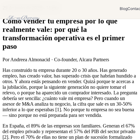
29 de junio de 2026
· 11 min
Blog
Contac
Cómo vender tu empresa por lo que
realmente vale: por qué la
transformación operativa es el primer
paso
Por
Andreea Almonacid
·
Co-founder, Alcara Partners
Has construido tu empresa durante 20 o 30 años. Has generado
empleo, has creado valor, has superado crisis que habrían hundido a
otros. Y ahora estás pensando en vender. Quizá porque te acercas a
la jubilación, porque la siguiente generación no quiere tomar el
relevo, o porque ha aparecido un comprador interesado. La pregunta
debería ser sencilla: ¿cuánto vale mi empresa? Pero cuando un
asesor de M&A analiza tu negocio, la cifra que sale es un 30-50%
inferior a lo que esperabas [1]. No porque tu empresa no sea buena
— sino porque no está preparada para ser vendida.
En España, el 89% de las empresas son familiares. Generan el 67%
del empleo privado y representan el 57% del PIB del sector privado
[2]. Pero el 70% de ellas no tiene un plan de sucesión formalizado