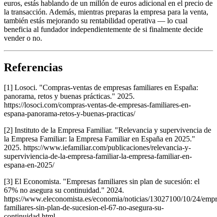
euros, estás hablando de un millón de euros adicional en el precio de
la transacción. Además, mientras preparas la empresa para la venta,
también estás mejorando su rentabilidad operativa — lo cual
beneficia al fundador independientemente de si finalmente decide
vender o no.
Referencias
[1] Losoci. "Compras-ventas de empresas familiares en España:
panorama, retos y buenas prácticas." 2025.
https://losoci.com/compras-ventas-de-empresas-familiares-en-
espana-panorama-retos-y-buenas-practicas/
[2] Instituto de la Empresa Familiar. "Relevancia y supervivencia de
la Empresa Familiar: la Empresa Familiar en España en 2025."
2025. https://www.iefamiliar.com/publicaciones/relevancia-y-
superviviencia-de-la-empresa-familiar-la-empresa-familiar-en-
espana-en-2025/
[3] El Economista. "Empresas familiares sin plan de sucesión: el
67% no asegura su continuidad." 2024.
https://www.eleconomista.es/economia/noticias/13027100/10/24/empr
familiares-sin-plan-de-sucesion-el-67-no-asegura-su-
continuidad.html